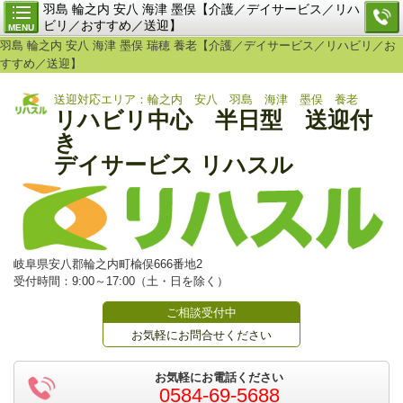
羽島 輪之内 安八 海津 墨俣【介護／デイサービス／リハ
ビリ／おすすめ／送迎】
MENU
羽島 輪之内 安八 海津 墨俣 瑞穂 養老【介護／デイサービス／リハビリ／お
すすめ／送迎】
送迎対応エリア：輪之内 安八 羽島 海津 墨俣 養老
リハビリ中心 半日型 送迎付
き
デイサービス リハスル
岐阜県安八郡輪之内町楡俣666番地2
受付時間：9:00～17:00（土・日を除く）
ご相談受付中
お気軽にお問合せください
お気軽にお電話ください
0584-69-5688