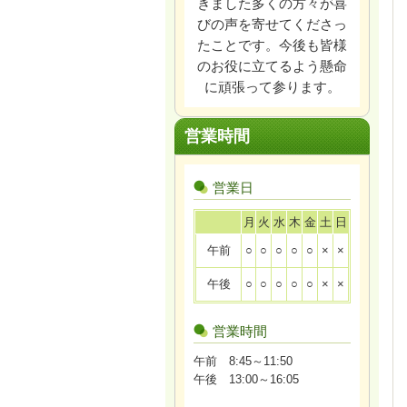
きました多くの方々が喜
びの声を寄せてくださっ
たことです。今後も皆様
のお役に立てるよう懸命
に頑張って参ります。
営業時間
営業日
月
火
水
木
金
土
日
午前
○
○
○
○
○
×
×
午後
○
○
○
○
○
×
×
営業時間
午前 8:45～11:50
午後 13:00～16:05