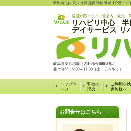
羽島 輪之内 安八 海津 墨俣 瑞穂 養老【介護
送迎対応エリア：輪之内 安八 
リハビリ中心 半
デイサービス リ
岐阜県安八郡輪之内町楡俣666番地2
受付時間：9:00～17:00（土・日を除く）
トップペ
弊社の
ご利用を検
ージ
理念
家族様へ
お問合せはこちら