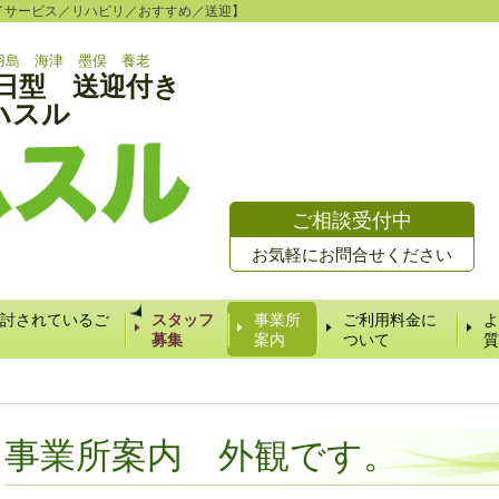
／デイサービス／リハビリ／おすすめ／送迎】
羽島 海津 墨俣 養老
日型 送迎付き
ハスル
ご相談受付中
お気軽にお問合せください
討されているご
スタッフ
事業所
ご利用料金に
よ
募集
案内
ついて
質
事業所案内 外観です。