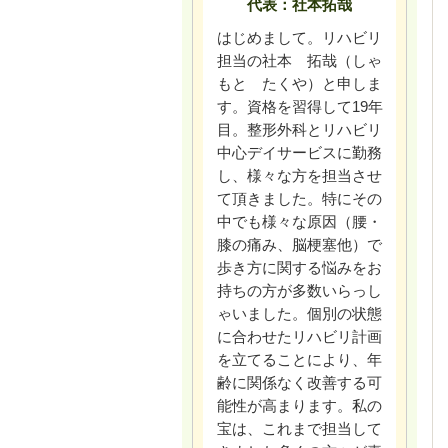
代表：社本拓哉
はじめまして。リハビリ
担当の社本 拓哉（しゃ
もと たくや）と申しま
す。
資格を習得して
19
年
目。整形外科とリハビリ
中心デイサービスに勤務
し、様々な方を担当させ
て頂きました。特にその
中でも様々な原因（腰・
膝の痛み、脳梗塞他）で
歩き方に関する悩みをお
持ちの方が多数いらっし
ゃいました。個別の状態
に合わせたリハビリ計画
を立てることにより、年
齢に関係なく改善する可
能性が高まります。私の
宝は、これまで担当して