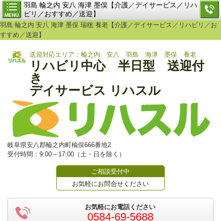
羽島 輪之内 安八 海津 墨俣【介護／デイサービス／リハ
ビリ／おすすめ／送迎】
MENU
羽島 輪之内 安八 海津 墨俣 瑞穂 養老【介護／デイサービス／リハビリ／お
すすめ／送迎】
送迎対応エリア：輪之内 安八 羽島 海津 墨俣 養老
リハビリ中心 半日型 送迎付
き
デイサービス リハスル
岐阜県安八郡輪之内町楡俣666番地2
受付時間：9:00～17:00（土・日を除く）
ご相談受付中
お気軽にお問合せください
お気軽にお電話ください
0584-69-5688